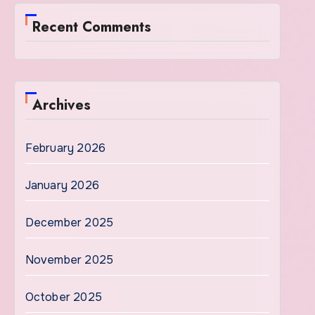
Recent Comments
Archives
February 2026
January 2026
December 2025
November 2025
October 2025