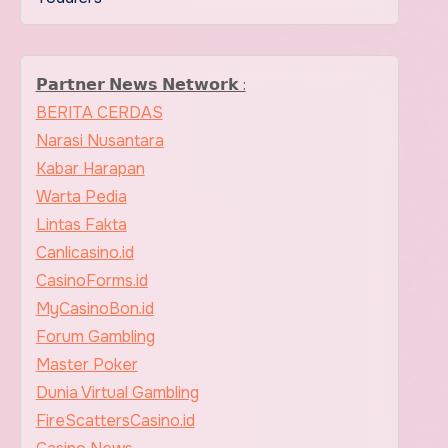
𝗣𝗮𝗿𝘁𝗻𝗲𝗿 𝗡𝗲𝘄𝘀 𝗡𝗲𝘁𝘄𝗼𝗿𝗸 :
BERITA CERDAS
Narasi Nusantara
Kabar Harapan
Warta Pedia
Lintas Fakta
Canlicasino.id
CasinoForms.id
MyCasinoBon.id
Forum Gambling
Master Poker
Dunia Virtual Gambling
FireScattersCasino.id