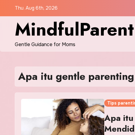
Skip
Thu. Aug 6th, 2026
to
MindfulParent
content
Gentle Guidance for Moms
Apa itu gentle parenting
Tips parenti
Apa itu
Mendid