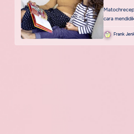
Efektif
Matochrecept.com – Pernahkah Anda bertanya-tanya bagaimana
cara mendidi
Frank Jen